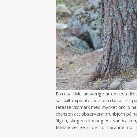
En resa i Mellansverige är en resa tillb
särskilt exploaterade och därför ett par
tätaste vildmark med mycket orörd nat
chansen att observera brunbjörn på nä
älgen, skogens konung. Att vandra kring
Mellansverige är det fortfarande möjlig