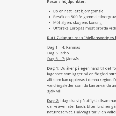
Resans höjdpunkter:
Bo en natt i ett björngömsle
Besök en 500 år gammal silvergru
Möt älgen, skogens konung
Utforska Europas mest orörda vildma
Rutt 7-dagars resa “Mellansveriges 
Dag 1 – 4:
Ramnäs
Dag 5:
Järbo
Dag 6 – 7:
Jädraås
Dag 1:
Du åker på egen hand till det f
lägenhet som ligger på en fårgård mitt
allt som kan upplevas i denna region. 
vandringsleder som du kan använda unde
själv vill.
Dag 2:
Idag ska vi på utflykt tillsamm
där vi även äter lunch. Efter lunchen 
naturreservat. Halvvägs tar vi en välfö