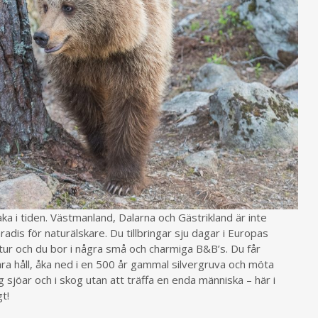
aka i tiden. Västmanland, Dalarna och Gästrikland är inte
adis för naturälskare. Du tillbringar sju dagar i Europas
ur och du bor i några små och charmiga B&B’s. Du får
ra håll, åka ned i en 500 år gammal silvergruva och möta
 sjöar och i skog utan att träffa en enda människa – här i
t!