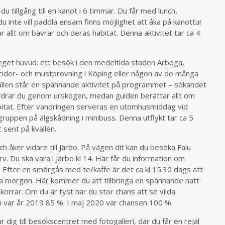
 tillgång till en kanot i 6 timmar. Du får med lunch,
u inte vill paddla ensam finns möjlighet att åka på kanottur
allt om bävrar och deras habitat. Denna aktivitet tar ca 4
eget huvud: ett besök i den medeltida staden Arboga,
cider- och mustprovning i Köping eller någon av de många
ällen står en spännande aktivitet på programmet – sökandet
ndrar du genom urskogen, medan guiden berättar allt om
itat. Efter vandringen serveras en utomhusmiddag vid
gruppen på älgskådning i minibuss. Denna utflykt tar ca 5
 sent på kvällen.
h åker vidare till Järbo. På vägen dit kan du besöka Falu
. Du ska vara i Järbo kl 14. Här får du information om
t. Efter en smörgås med te/kaffe är det ca kl 15.30 dags att
ästa morgon. Här kommer du att tillbringa en spännande natt
 ekorrar. Om du är tyst har du stor chans att se vilda
rn var år 2019 85 %. I maj 2020 var chansen 100 %.
 dig till besökscentret med fotogalleri, där du får en rejäl