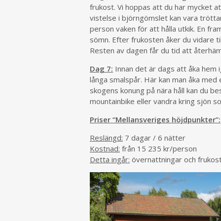
frukost. Vi hoppas att du har mycket a
vistelse i björngömslet kan vara trött
person vaken för att hålla utkik. En fr
sömn. Efter frukosten åker du vidare ti
Resten av dagen får du tid att återhämt
Dag 7:
Innan det är dags att åka hem 
långa smalspår. Här kan man åka med e
skogens konung på nära håll kan du bes
mountainbike eller vandra kring sjön som
Priser “Mellansveriges höjdpunkter”:
Reslängd:
7 dagar / 6 nätter
Kostnad:
från 15 235 kr/person
Detta ingår:
övernattningar och frukos