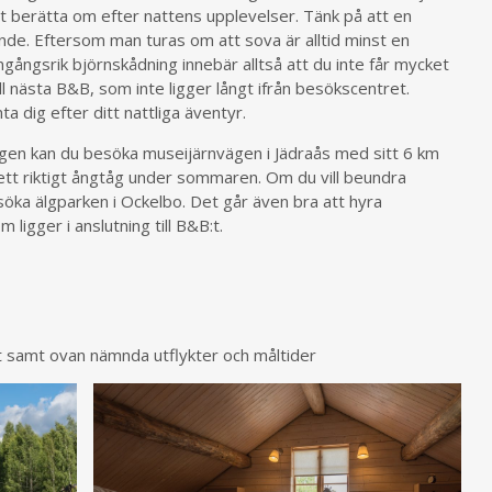
tt berätta om efter nattens upplevelser. Tänk på att en
ande. Eftersom man turas om att sova är alltid minst en
amgångsrik björnskådning innebär alltså att du inte får mycket
ll nästa B&B, som inte ligger långt ifrån besökscentret.
a dig efter ditt nattliga äventyr.
igen kan du besöka museijärnvägen i Jädraås med sitt 6 km
tt riktigt ångtåg under sommaren. Om du vill beundra
öka älgparken i Ockelbo. Det går även bra att hyra
 ligger i anslutning till B&B:t.
t samt ovan nämnda utflykter och måltider