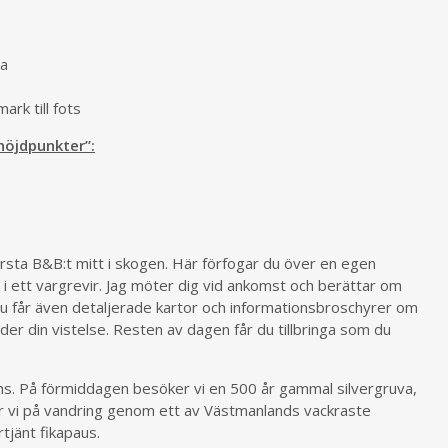
va
rk till fots
höjdpunkter”:
örsta B&B:t mitt i skogen. Här förfogar du över en egen
 i ett vargrevir. Jag möter dig vid ankomst och berättar om
Du får även detaljerade kartor och informationsbroschyrer om
r din vistelse. Resten av dagen får du tillbringa som du
ans. På förmiddagen besöker vi en 500 år gammal silvergruva,
går vi på vandring genom ett av Västmanlands vackraste
rtjänt fikapaus.