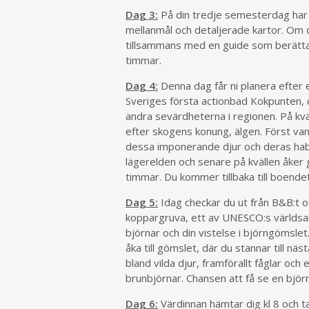
Dag 3:
På din tredje semesterdag har du
mellanmål och detaljerade kartor. Om d
tillsammans med en guide som berättar 
timmar.
Dag 4:
Denna dag får ni planera efter 
Sveriges första actionbad Kokpunten, 
andra sevärdheterna i regionen. På kv
efter skogens konung, älgen. Först va
dessa imponerande djur och deras hab
lägerelden och senare på kvällen åker 
timmar. Du kommer tillbaka till boendet
Dag 5:
Idag checkar du ut från B&B:t oc
koppargruva, ett av UNESCO:s världsarv
björnar och din vistelse i björngömsle
åka till gömslet, där du stannar till n
bland vilda djur, framförallt fåglar och
brunbjörnar. Chansen att få se en bjö
Dag 6:
Värdinnan hämtar dig kl 8 och tar