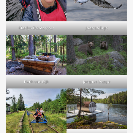
Marilyn Deschryver
Jaap La Brijn
Henk van Dijk
Jacques Deppe