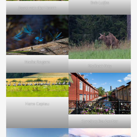
Bob Luijks
Joyce van der Hoorn
Nadia Segers
Stefaan Gay
Hans Capiau
Caroline Roubertier