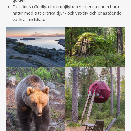
guider.
Det finns oändliga fotomöjligheter i denna underbara
natur med sitt artrika djur- och växtliv och enastående
vackra landskap.